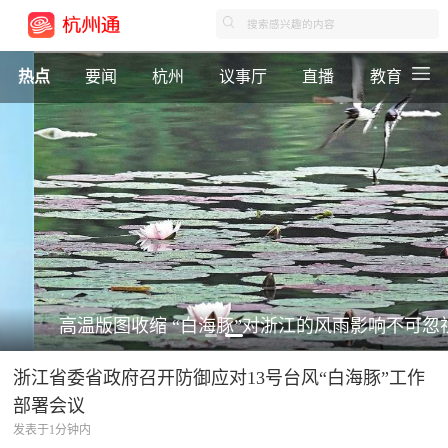
热点
要闻
杭州
议事厅
直播
教育
高温版图收缩 “白海豚”对浙江的风雨影响不可忽视
浙江省委省政府召开防御应对13号台风“白海豚”工作
部署会议
发表于1分钟内