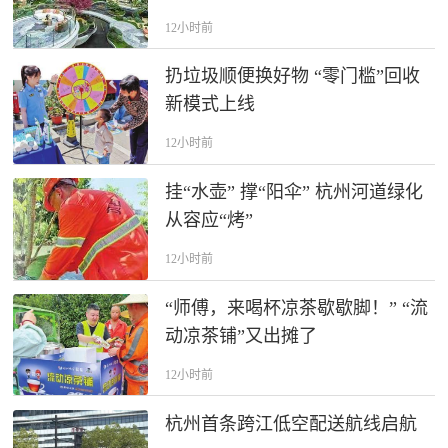
12小时前
扔垃圾顺便换好物 “零门槛”回收
新模式上线
12小时前
挂“水壶” 撑“阳伞” 杭州河道绿化
从容应“烤”
12小时前
“师傅，来喝杯凉茶歇歇脚！” “流
动凉茶铺”又出摊了
12小时前
杭州首条跨江低空配送航线启航