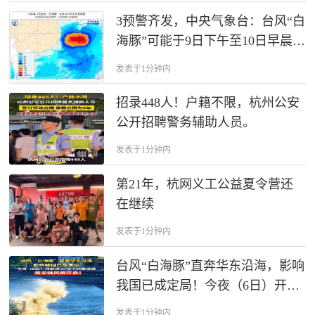
3预警齐发，中央气象台：台风“白
海豚”可能于9日下午至10日早晨在
浙江到福建北部沿海登陆；今晚
发表于1分钟内
到明晚，云南、四川等地可能发
生山洪
招录448人！户籍不限，杭州公安
公开招聘警务辅助人员。
发表于1分钟内
第21年，杭网义工公益夏令营还
在继续
发表于1分钟内
台风“白海豚”直奔华东沿海，影响
我国已成定局！今夜（6日）开始
进入48小时警戒线，周末强风雨
发表于1分钟内