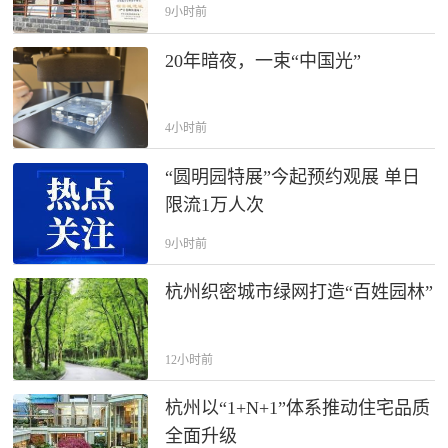
荐官探秘“十里天街”
9小时前
20年暗夜，一束“中国光”
4小时前
“圆明园特展”今起预约观展 单日
限流1万人次
9小时前
杭州织密城市绿网打造“百姓园林”
12小时前
杭州以“1+N+1”体系推动住宅品质
全面升级