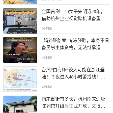
开启！
全国首例！40女子失明近20年，
借助杭州企业视觉脑机设备重获
“光明”，这套设备定价在15万元左
4小时前
右，预计2028年进入临床，或可
帮助千万患者重建视觉。
“婚外胚胎案”冷冻胚胎，本身不具
备民事主体资格，无法继承遗
产。只有胚胎成功活体出生，非
4小时前
婚生子女享有和婚生子女同等继
承权，才可以分割生父财产。
台风“白海豚”较大可能在浙江登
陆！今夜进入48小时警戒线！浙
江启动防台风Ⅳ级应急响应
4小时前
南宋御街有多长？杭州南宋遗址
陈列馆升级后正式开放，文博推