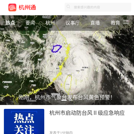
热点
要闻
杭州
议事厅
直播
教育
刚刚，杭州市气象台发布台风黄色预警！
杭州市启动防台风Ⅱ级应急响应
发表于1分钟内