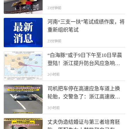
应：不会停产，中国工厂继续生
23分钟前
产供出口市场，针对现有车主仍
提供完整售后。
河南“三支一扶”笔试成绩作废，将
重新组织笔试
23分钟前
“白海豚”或于9日下午至10日早晨
登陆！浙江提升防台风应急响应
至Ⅲ级！部分航班或延误或取消
2小时前
司机把车停在高速应急车道上换
轮胎，交警急了：浙江高速故障
车辆免费拖，打个电话就行了。
3小时前
丈夫伪造结婚证与第三者培育胚