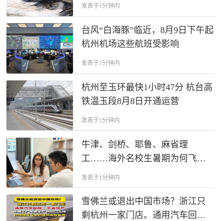
特大暴雨突袭浙江。今晚开始出
发表于1分钟内
门务必小心！
台风“白海豚”临近，8月9日下午起
杭州机场这些航班受影响
发表于1分钟内
杭州至玉环最快1小时47分 杭台高
铁温玉段8月8日开通运营
发表于1分钟内
牛津、剑桥、耶鲁、麻省理
工……海外名校生暑期为何飞来
杭州做科研？
发表于1分钟内
雪佛兰或退出中国市场？浙江只
剩杭州一家门店。通用汽车回