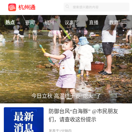
热点
要闻
杭州
议事厅
直播
教育
今日立秋 高温终于要“熄火”了
防御台风“白海豚” @市民朋友
们，请查收这份提示
发表于1分钟内