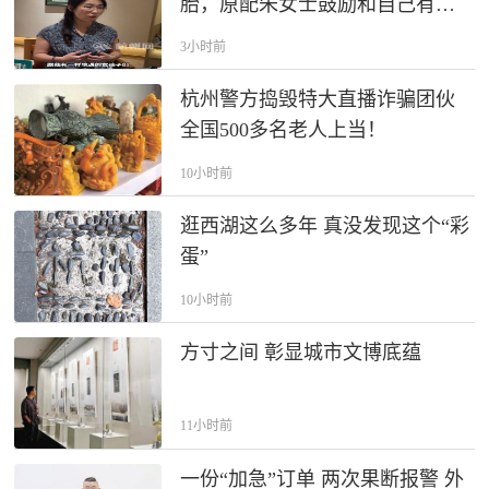
胎，原配朱女士鼓励和自己有同
样遭遇的女性，“如果你正深陷泥
3小时前
潭，希望你能想开点 ，开心过好
每一天 ”
杭州警方捣毁特大直播诈骗团伙
全国500多名老人上当！
10小时前
逛西湖这么多年 真没发现这个“彩
蛋”
10小时前
方寸之间 彰显城市文博底蕴
11小时前
一份“加急”订单 两次果断报警 外