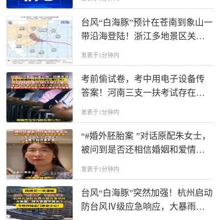
台风“白海豚”预计在苍南到象山一
带沿海登陆！浙江多地景区关
闭，部分列车临时停运
发表于1分钟内
考前偷试卷，考中用电子设备传
答案！河南三支一扶考试存在规
模性组织作弊犯罪行为！
发表于1分钟内
“#婚外胚胎案 ”对话原配朱女士，
被问到是否还相信婚姻和爱情。
朱女士回应：我相信活着，活着
发表于1分钟内
才能做更多事，希望平平淡淡地
过下去。
台风“白海豚”突然加强！杭州启动
防台风Ⅳ级应急响应，大暴雨、