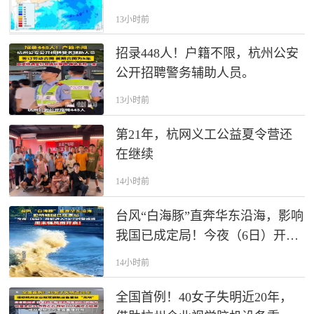
浙江到福建北部沿海登陆；今晚
13小时前
到明晚，云南、四川等地可能发
生山洪
招录448人！户籍不限，杭州公安
公开招聘警务辅助人员。
13小时前
第21年，杭网义工公益夏令营还
在继续
14小时前
台风“白海豚”直奔华东沿海，影响
我国已成定局！今夜（6日）开始
进入48小时警戒线，周末强风雨
14小时前
开启！
全国首例！40女子失明近20年，