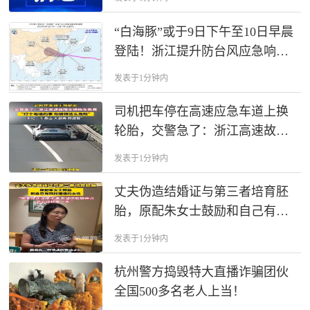
“白海豚”或于9日下午至10日早晨
登陆！浙江提升防台风应急响应
至Ⅲ级！部分航班或延误或取消
发表于1分钟内
司机把车停在高速应急车道上换
轮胎，交警急了：浙江高速故障
车辆免费拖，打个电话就行了。
发表于1分钟内
丈夫伪造结婚证与第三者培育胚
胎，原配朱女士鼓励和自己有同
样遭遇的女性，“如果你正深陷泥
发表于1分钟内
潭，希望你能想开点 ，开心过好
每一天 ”
杭州警方捣毁特大直播诈骗团伙
全国500多名老人上当！