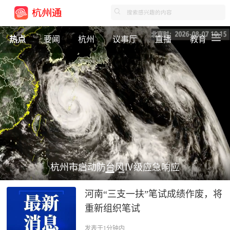
热点
要闻
杭州
议事厅
直播
教育
杭州市启动防台风Ⅳ级应急响应
河南“三支一扶”笔试成绩作废，将
重新组织笔试
发表于1分钟内