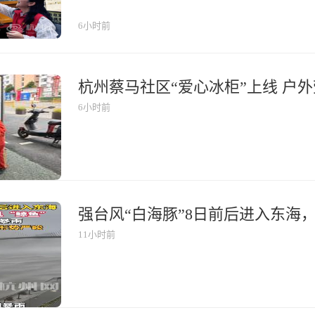
茶铺送清凉”活动又如约而至，这已经是它连续第五年出
爱心凉茶固定点位，包括唐宁郡驿站、大塘路驿站、武
6小时前
城管驿站、天柱街536号城管驿站等。
6小时前
11小时前