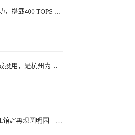
杭产东方慧眼高光谱AI卫星发射成功，搭载400 TOPS 级星载AI算力，监测响应速度从数天/小时级压缩到分钟级。为杭州智造点赞！
游泳巷里真的有游泳池，1963年建成投用，是杭州为数不多仍运营的露天泳池，泳客大部分是周围邻居，还有外国人。
#媒体原创 人从众！浙江博物馆之江馆#“再现圆明园——国宝百年归藏特展” 人气爆棚，现场排队时间将近3小时。包括#圆明园四尊兽首 在内的多组珍贵文物免费展出