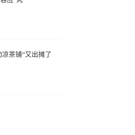
动凉茶铺”又出摊了