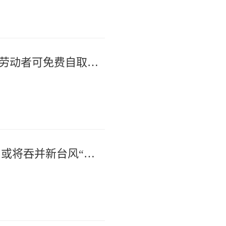
摊了。除流动点位外，还有14个
肃街驿站、青山湖街道寺前路8号
杭州蔡马社区“爱心冰柜”上线 户外劳动者可免费自取冰镇矿泉水
强台风“白海豚”8日前后进入东海，或将吞并新台风“鲸鱼”。本周末浙江有大到暴雨，沿海风力明显增大。