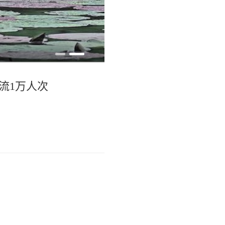
双星入轨 “西湖造”它
流1万人次