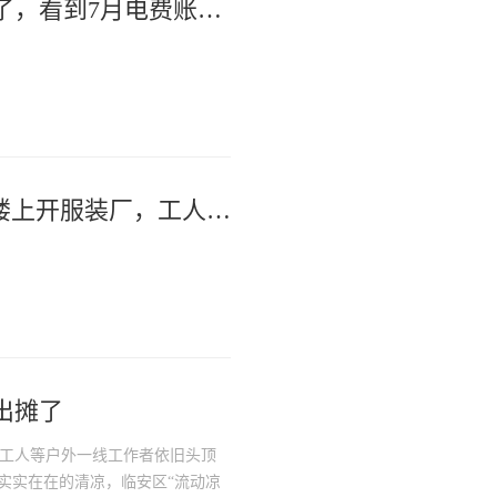
“夏天的命是空调给的！”空调吹爽了，看到7月电费账单沉默了。快来晒晒你家是多少。
#媒体原创 前肿瘤医生在透析中心楼上开服装厂，工人楼上制衣挣钱、楼下透析续命，浙江#爱心企业 捐赠智能缝纫机#缝纫机 #善意
出摊了
工人等户外一线工作者依旧头顶
实实在在的清凉，临安区“流动凉