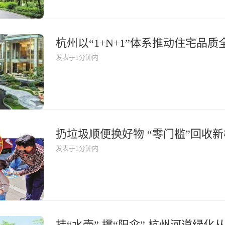
杭州以“1+N+1”体系推动住宅品质
发表于1分钟内
扔垃圾顺便换好物 “零门槛”回收
发表于1分钟内
挂“水壶” 撑“阳伞” 杭州河道绿化从