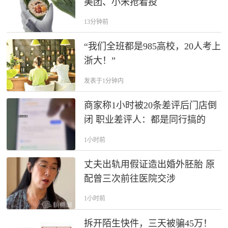
美团、小米抢着投
13分钟前
“我们全班都是985高校，20人考上
浙大！”
发表于1分钟内
商家称1小时被20条差评后门店倒
闭 职业差评人：都是同行搞的
1小时前
丈夫出轨用假证造出婚外胚胎 原
配曾三次前往医院交涉
1小时前
拆开陌生快件，三天被骗45万！