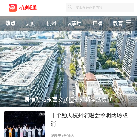
热点
要闻
杭州
议事厅
直播
教育
良渚新城东西交通横轴即将全线贯通
十个勤天杭州演唱会今明两场取
消
发表于1分钟内