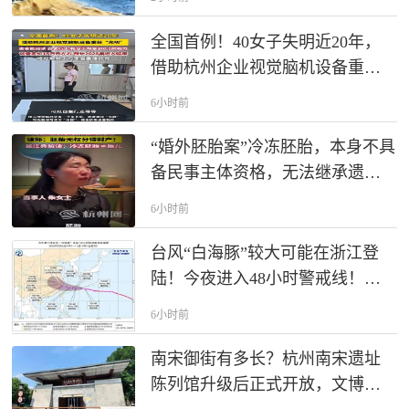
开启！
全国首例！40女子失明近20年，
借助杭州企业视觉脑机设备重获
“光明”，这套设备定价在15万元左
6小时前
右，预计2028年进入临床，或可
帮助千万患者重建视觉。
“婚外胚胎案”冷冻胚胎，本身不具
备民事主体资格，无法继承遗
产。只有胚胎成功活体出生，非
6小时前
婚生子女享有和婚生子女同等继
承权，才可以分割生父财产。
台风“白海豚”较大可能在浙江登
陆！今夜进入48小时警戒线！浙
江启动防台风Ⅳ级应急响应
6小时前
南宋御街有多长？杭州南宋遗址
陈列馆升级后正式开放，文博推