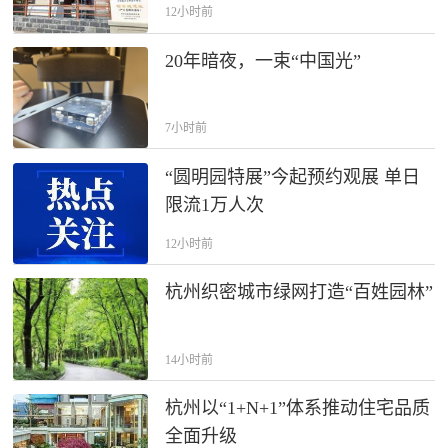
荐官探秘“十里天街”
12小时前
20年暗夜，一束“中国光”
7小时前
“圆明园特展”今起预约观展 单日
限流1万人次
12小时前
杭州织密城市绿网打造“百姓园林”
14小时前
杭州以“1+N+1”体系推动住宅品质
全面升级