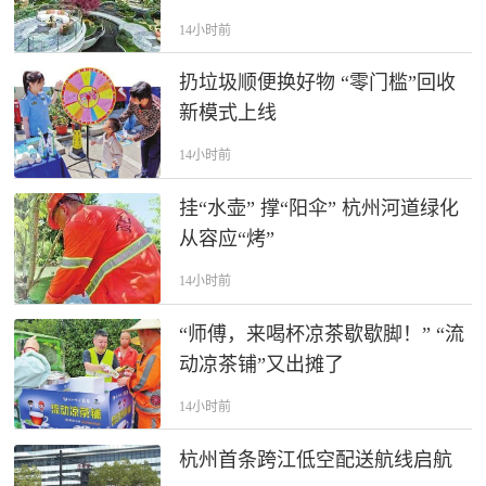
14小时前
扔垃圾顺便换好物 “零门槛”回收
新模式上线
14小时前
挂“水壶” 撑“阳伞” 杭州河道绿化
从容应“烤”
14小时前
“师傅，来喝杯凉茶歇歇脚！” “流
动凉茶铺”又出摊了
14小时前
杭州首条跨江低空配送航线启航