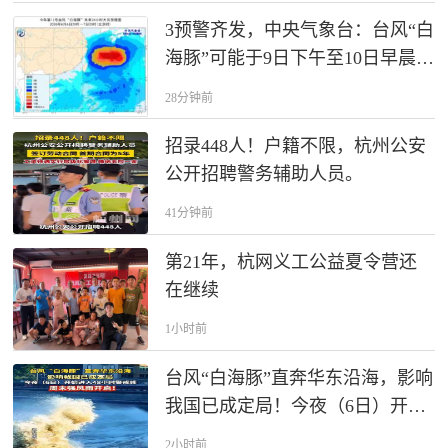
3预警齐发，中央气象台：台风“白
海豚”可能于9日下午至10日早晨在
浙江到福建北部沿海登陆；今晚
28分钟前
到明晚，云南、四川等地可能发
生山洪
招录448人！户籍不限，杭州公安
公开招聘警务辅助人员。
41分钟前
第21年，杭网义工公益夏令营还
在继续
1小时前
台风“白海豚”直奔华东沿海，影响
我国已成定局！今夜（6日）开始
进入48小时警戒线，周末强风雨
2小时前