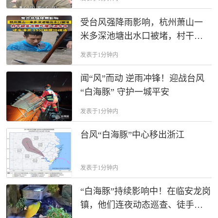
为我们着想，这也是我坚持20多
年都来杭州打工的原因，”还直
受台风强降雨影响，杭州萧山一
言：在这里不仅挣得多 ，结钱还
米多深池塘出水口被堵，村干部
快”。
多次屏气潜入泥水中徒手清淤，
发表于1分钟内
满身泥水，一身担当，为负责的
村干部点赞！
闻“风”而动 逆雨冲锋！迎战台风
“白海豚” 守护一城平安
发表于1分钟内
台风“白海豚”中心移出浙江
发表于1分钟内
“白海豚”持续影响中！在临安龙岗
镇，他们连夜动态巡查、徒手清