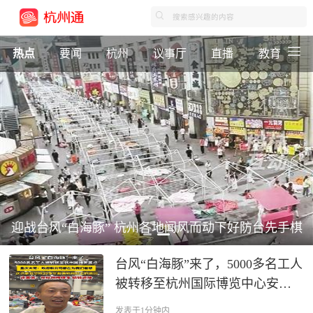
热点
要闻
杭州
议事厅
直播
教育
迎战台风“白海豚” 杭州各地闻风而动下好防台先手棋
台风“白海豚”来了，5000多名工人
被转移至杭州国际博览中心安置
点，重庆大哥：“政府和公司都在
发表于1分钟内