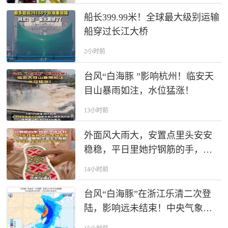
船长399.99米！全球最大级别运输
船穿过长江大桥
2小时前
台风“白海豚 ”影响杭州！临安天
目山暴雨如注，水位猛涨！
13小时前
外面风大雨大，安置点里头安安
稳稳，平日里她拧钢筋的手，此
刻捏着针线，成为难得一段的闲
14小时前
暇时光。
台风“白海豚”在浙江乐清二次登
陆，影响远未结束！中央气象台
继续发布台风红色预警，浙江局