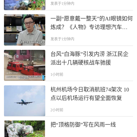
理涵洞堵塞……风雨中有这些温
发表于1分钟内
暖的身影，谢谢你们！
一副“愿意戴一整天”的AI眼镜如何
炼成？《人物》专访理想汽车范
皓宇
发表于1分钟内
台风“白海豚”引发内涝 浙江民企
派出十几辆硬核战车驰援
1小时前
杭州机场今日取消航班74架次 10
点以后机场运行有望全面恢复
2小时前
把“顶格防御”写在风雨一线