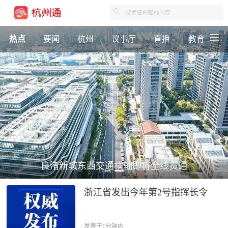
热点
要闻
杭州
议事厅
直播
教育
良渚新城东西交通横轴即将全线贯通
浙江省发出今年第2号指挥长令
发表于1分钟内