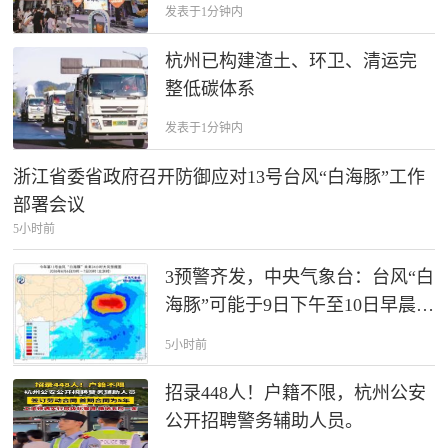
发表于1分钟内
杭州已构建渣土、环卫、清运完
整低碳体系
发表于1分钟内
浙江省委省政府召开防御应对13号台风“白海豚”工作
部署会议
5小时前
3预警齐发，中央气象台：台风“白
海豚”可能于9日下午至10日早晨在
浙江到福建北部沿海登陆；今晚
5小时前
到明晚，云南、四川等地可能发
生山洪
招录448人！户籍不限，杭州公安
公开招聘警务辅助人员。