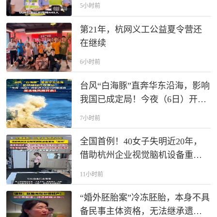
5小时前
第21年，杭网义工公益夏令营还
在继续
6小时前
台风“白海豚”直奔华东沿海，影响
我国已成定局！今夜（6日）开始
进入48小时警戒线，周末强风雨
7小时前
开启！
全国首例！40女子失明近20年，
借助杭州企业视觉脑机设备重获
“光明”，这套设备定价在15万元左
11小时前
右，预计2028年进入临床，或可
帮助千万患者重建视觉。
“婚外胚胎案”冷冻胚胎，本身不具
备民事主体资格，无法继承遗