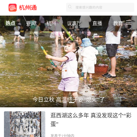
热点
要闻
杭州
议事厅
直播
教育
今日立秋 高温终于要“熄火”了
逛西湖这么多年 真没发现这个“彩
蛋”
发表于1分钟内