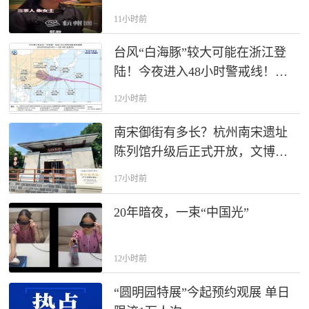
产。只有胚胎成功活体出生，非
11小时前
婚生子女享有和婚生子女同等继
承权，才可以分割生父财产。
台风“白海豚”较大可能在浙江登
陆！今夜进入48小时警戒线！浙
江启动防台风Ⅳ级应急响应
12小时前
南宋御街有多长？杭州南宋遗址
陈列馆升级后正式开放，文博推
荐官探秘“十里天街”
17小时前
20年暗夜，一束“中国光”
12小时前
“圆明园特展”今起预约观展 单日