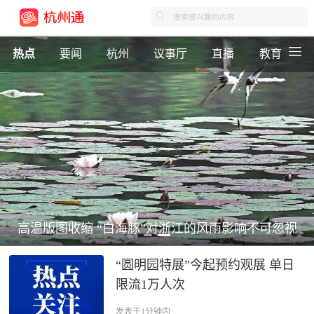
热点
要闻
杭州
议事厅
直播
教育
高温版图收缩 “白海豚”对浙江的风雨影响不可忽视
“圆明园特展”今起预约观展 单日
限流1万人次
发表于1分钟内