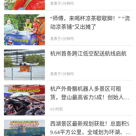
发表于1分钟内
“师傅，来喝杯凉茶歇歇脚！” “流
动凉茶铺”又出摊了
发表于1分钟内
杭州首条跨江低空配送航线启航
发表于1分钟内
杭产外骨骼机器人多景区可租
赁，登山最高省力5成！创始人预
计年销量10倍增长
4小时前
西湖景区最新规划获批！总面积5
9.64平方公里，全域划为环湖、北