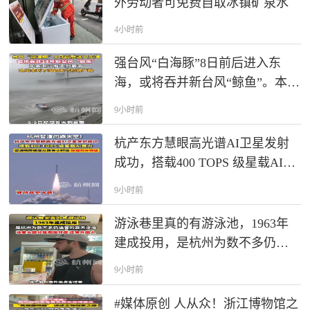
外劳动者可免费自取冰镇矿泉水
4小时前
强台风“白海豚”8日前后进入东
海，或将吞并新台风“鲸鱼”。本周
末浙江有大到暴雨，沿海风力明
9小时前
显增大。
杭产东方慧眼高光谱AI卫星发射
成功，搭载400 TOPS 级星载AI算
力，监测响应速度从数天/小时级
9小时前
压缩到分钟级。为杭州智造点
赞！
游泳巷里真的有游泳池，1963年
建成投用，是杭州为数不多仍运
营的露天泳池，泳客大部分是周
9小时前
围邻居，还有外国人。
#媒体原创 人从众！浙江博物馆之