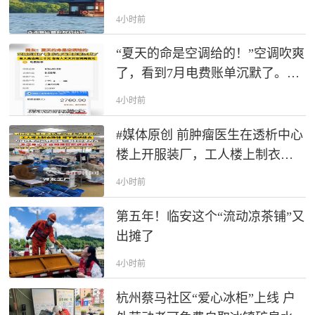
山等九大景区。景区东扩，河坊
4小时前
街、南宋御街、太庙遗址等正式
纳入！
“夏天的命是空调给的！”空调吹爽
了，看到7月电费账单沉默了。快
来晒晒你家是多少。
4小时前
#媒体原创 前肿瘤医生在透析中心
楼上开服装厂，工人楼上制衣挣
钱、楼下透析续命，浙江#爱心企
4小时前
业 捐赠智能缝纫机#缝纫机 #善意
第五年！临安这个“流动凉茶铺”又
出摊了
4小时前
杭州蔡马社区“爱心冰柜”上线 户