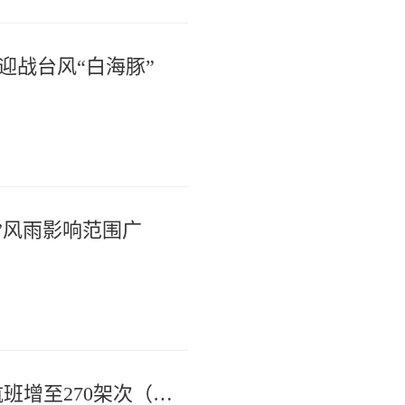
迎战台风“白海豚”
”风雨影响范围广
重要出行提示！杭州机场9日取消航班增至270架次（统计截至9日7时）