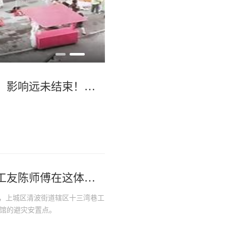
台风“白海豚”已在
台风“白海豚”在浙江乐清二次登陆，影响远未结束！中央气象台继续发布台风红色预警，浙江局地强降雨或具有极端性
上城安置点里“花式”服务多，安徽工友陈师傅在这体验了人生头一回艾灸
午，上城区清波街道辖区十三湾巷工
育馆的避灾安置点。