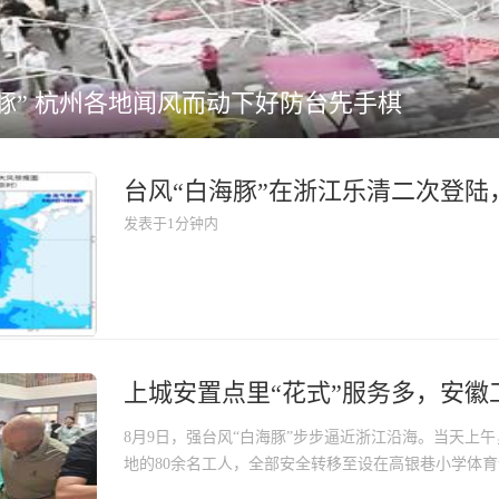
豚” 杭州各地闻风而动下好防台先手棋
发表于1分钟内
8月9日，强台风“白海豚”步步逼近浙江沿海。当天上
地的80余名工人，全部安全转移至设在高银巷小学体