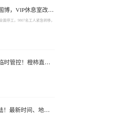
台风逼近！5315名工友转移至杭州国博，VIP休息室改成儿童阅读区
全面停工，9807名工人紧急转移，
刚刚，西湖白堤、苏堤区域已实施临时管控！橙柿直击断桥入口管控现场
刚刚确认：台风“白海豚”将提前登陆！最新时间、地点公布！