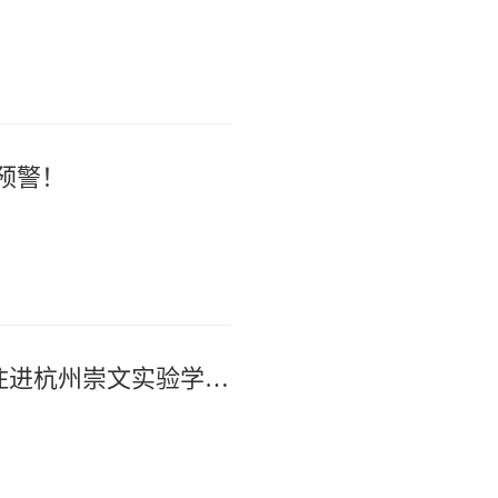
预警！
台风“白海豚”登陆前夕 175名工友住进杭州崇文实验学校安置点