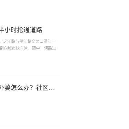
半小时抢通道路
杭州。之江路与望江路交叉口沿江一
直倒向城市快车道，砸中一辆路过
儿子急电：台风天回不去，妈妈和外婆怎么办？社区暖心回复：菜已送到