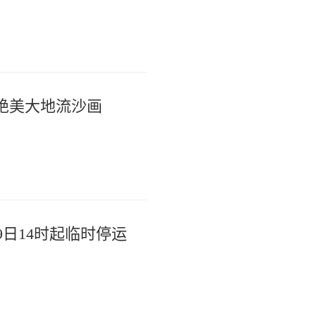
绝美大地流沙画
9日14时起临时停运