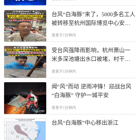
台风“白海豚”来了，5000多名工人
被转移至杭州国际博览中心安置
点，重庆大哥：“政府和公司都在
发表于1分钟内
为我们着想，这也是我坚持20多
年都来杭州打工的原因，”还直
受台风强降雨影响，杭州萧山一
言：在这里不仅挣得多 ，结钱还
米多深池塘出水口被堵，村干部
快”。
多次屏气潜入泥水中徒手清淤，
发表于1分钟内
满身泥水，一身担当，为负责的
村干部点赞！
闻“风”而动 逆雨冲锋！迎战台风
“白海豚” 守护一城平安
发表于1分钟内
台风“白海豚”中心移出浙江