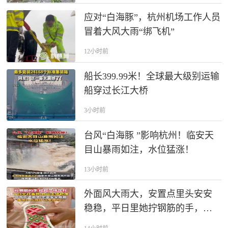
应对“白海豚”，杭州机场工作人员
冒着大风大雨“绑飞机”
12小时前
船长399.99米！全球最大级别运输
船穿过长江大桥
3小时前
台风“白海豚 ”影响杭州！临安天
目山暴雨如注，水位猛涨！
13小时前
外面风大雨大，安置点里头安安
稳稳，平日里她拧钢筋的手，此
刻捏着针线，成为难得一段的闲