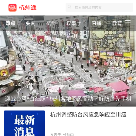
热点
要闻
杭州
议事厅
直播
教育
迎战台风“白海豚” 杭州各地闻风而动下好防台先手棋
杭州调整防台风应急响应至Ⅲ级
发表于1分钟内