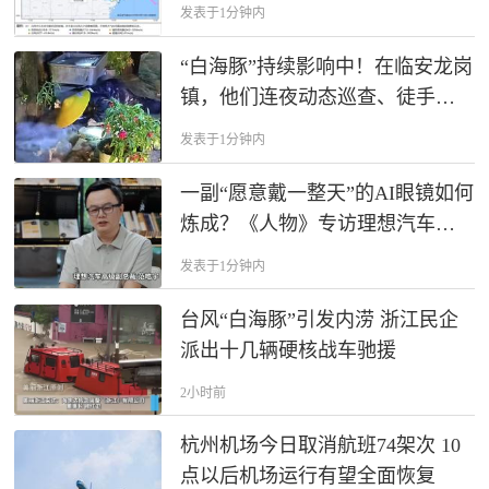
发表于1分钟内
“白海豚”持续影响中！在临安龙岗
镇，他们连夜动态巡查、徒手清
理涵洞堵塞……风雨中有这些温
发表于1分钟内
暖的身影，谢谢你们！
一副“愿意戴一整天”的AI眼镜如何
炼成？《人物》专访理想汽车范
皓宇
发表于1分钟内
台风“白海豚”引发内涝 浙江民企
派出十几辆硬核战车驰援
2小时前
杭州机场今日取消航班74架次 10
点以后机场运行有望全面恢复