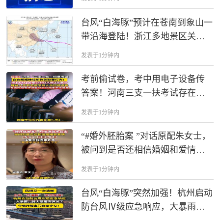
台风“白海豚”预计在苍南到象山一
带沿海登陆！浙江多地景区关
闭，部分列车临时停运
发表于1分钟内
考前偷试卷，考中用电子设备传
答案！河南三支一扶考试存在规
模性组织作弊犯罪行为！
发表于1分钟内
“#婚外胚胎案 ”对话原配朱女士，
被问到是否还相信婚姻和爱情。
朱女士回应：我相信活着，活着
发表于1分钟内
才能做更多事，希望平平淡淡地
过下去。
台风“白海豚”突然加强！杭州启动
防台风Ⅳ级应急响应，大暴雨、