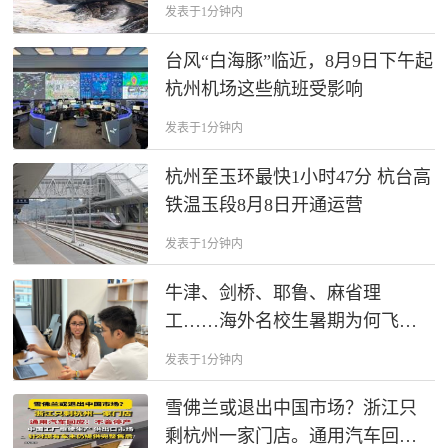
特大暴雨突袭浙江。今晚开始出
发表于1分钟内
门务必小心！
台风“白海豚”临近，8月9日下午起
杭州机场这些航班受影响
发表于1分钟内
杭州至玉环最快1小时47分 杭台高
铁温玉段8月8日开通运营
发表于1分钟内
牛津、剑桥、耶鲁、麻省理
工……海外名校生暑期为何飞来
杭州做科研？
发表于1分钟内
雪佛兰或退出中国市场？浙江只
剩杭州一家门店。通用汽车回