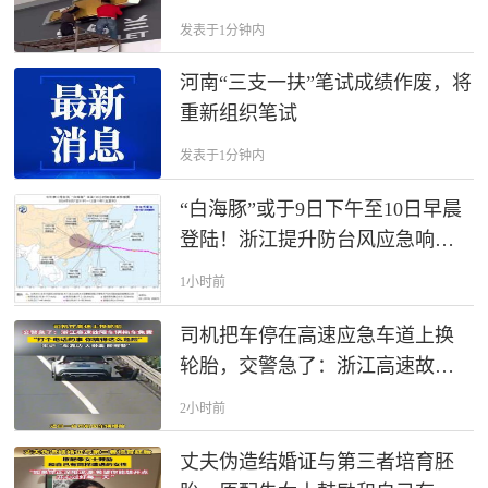
应：不会停产，中国工厂继续生
发表于1分钟内
产供出口市场，针对现有车主仍
提供完整售后。
河南“三支一扶”笔试成绩作废，将
重新组织笔试
发表于1分钟内
“白海豚”或于9日下午至10日早晨
登陆！浙江提升防台风应急响应
至Ⅲ级！部分航班或延误或取消
1小时前
司机把车停在高速应急车道上换
轮胎，交警急了：浙江高速故障
车辆免费拖，打个电话就行了。
2小时前
丈夫伪造结婚证与第三者培育胚