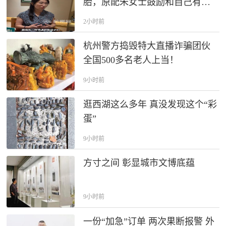
胎，原配朱女士鼓励和自己有同
样遭遇的女性，“如果你正深陷泥
2小时前
潭，希望你能想开点 ，开心过好
每一天 ”
杭州警方捣毁特大直播诈骗团伙
全国500多名老人上当！
9小时前
逛西湖这么多年 真没发现这个“彩
蛋”
9小时前
方寸之间 彰显城市文博底蕴
9小时前
一份“加急”订单 两次果断报警 外