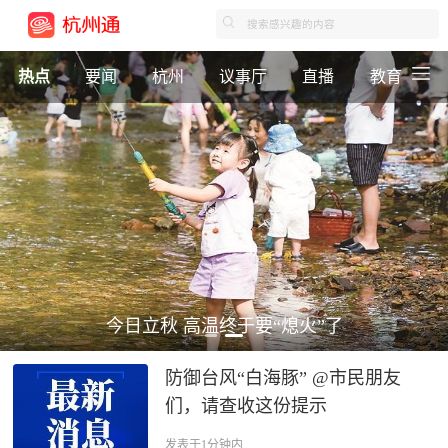
热点
要闻
杭州
议事厅
直播
教育
今日立秋 高温终于要“熄火”了
防御台风“白海豚” @市民朋友
们，请查收这份提示
发表于1分钟内