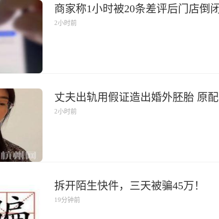
2小时前
丈夫出轨用假证造出婚外胚胎 原
2小时前
拆开陌生快件，三天被骗45万！
19分钟前