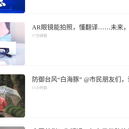
AR眼镜能拍照，懂翻译……未来
17分钟前
防御台风“白海豚” @市民朋友们
11小时前