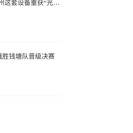
全国首例！失明近20年女子借助杭州这套设备重获“光明”
队战胜钱塘队晋级决赛