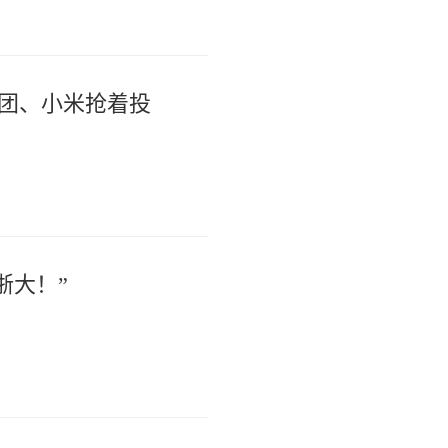
美团、小米抢着投
浙大！”