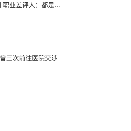
商家称1小时被20条差评后门店倒闭 职业差评人：都是同行搞的
配曾三次前往医院交涉