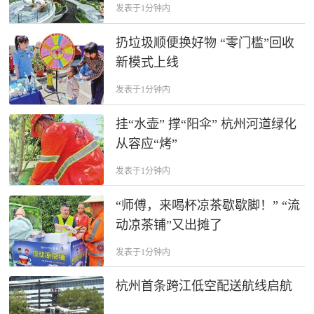
发表于1分钟内
扔垃圾顺便换好物 “零门槛”回收
新模式上线
发表于1分钟内
挂“水壶” 撑“阳伞” 杭州河道绿化
从容应“烤”
发表于1分钟内
“师傅，来喝杯凉茶歇歇脚！” “流
动凉茶铺”又出摊了
发表于1分钟内
杭州首条跨江低空配送航线启航