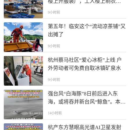
楼上开服装厂，工人楼上制衣挣
钱、楼下透析续命，浙江#爱心企
9小时前
业 捐赠智能缝纫机#缝纫机 #善意
第五年！临安这个“流动凉茶铺”又
出摊了
9小时前
杭州蔡马社区“爱心冰柜”上线 户
外劳动者可免费自取冰镇矿泉水
9小时前
强台风“白海豚”8日前后进入东
海，或将吞并新台风“鲸鱼”。本周
末浙江有大到暴雨，沿海风力明
14小时前
显增大。
杭产东方慧眼高光谱AI卫星发射