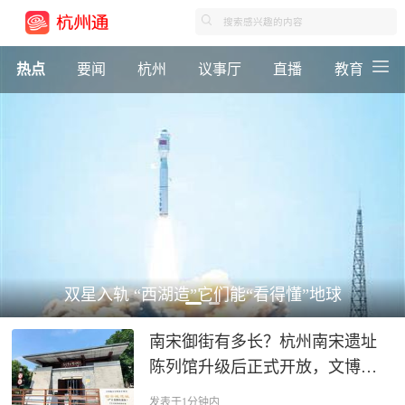
热点
要闻
杭州
议事厅
直播
教育
双星入轨 “西湖造”它们能“看得懂”地球
南宋御街有多长？杭州南宋遗址
陈列馆升级后正式开放，文博推
荐官探秘“十里天街”
发表于1分钟内