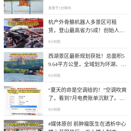
发表于1分钟内
杭产外骨骼机器人多景区可租
赁，登山最高省力5成！创始人预
计年销量10倍增长
9小时前
西湖景区最新规划获批！总面积5
9.64平方公里，全域划为环湖、北
山等九大景区。景区东扩，河坊
9小时前
街、南宋御街、太庙遗址等正式
纳入！
“夏天的命是空调给的！”空调吹爽
了，看到7月电费账单沉默了。快
来晒晒你家是多少。
9小时前
#媒体原创 前肿瘤医生在透析中心