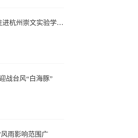
台风“白海豚”登陆前夕 175名工友住进杭州崇文实验学校安置点
迎战台风“白海豚”
”风雨影响范围广