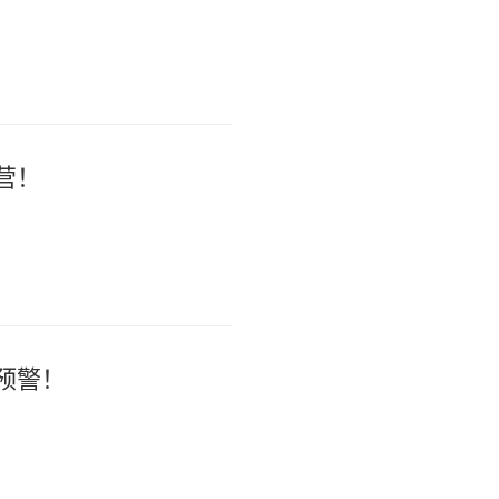
营！
预警！