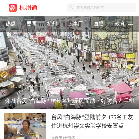
热点
要闻
杭州
议事厅
直播
教育
迎战台风“白海豚” 杭州各地闻风而动下好防台先手棋
台风“白海豚”登陆前夕 175名工友
住进杭州崇文实验学校安置点
发表于1分钟内