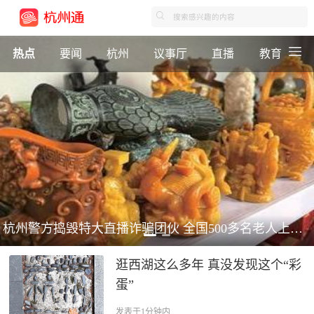
热点
要闻
杭州
议事厅
直播
教育
杭州警方捣毁特大直播诈骗团伙 全国500多名老人上当！
逛西湖这么多年 真没发现这个“彩
蛋”
发表于1分钟内