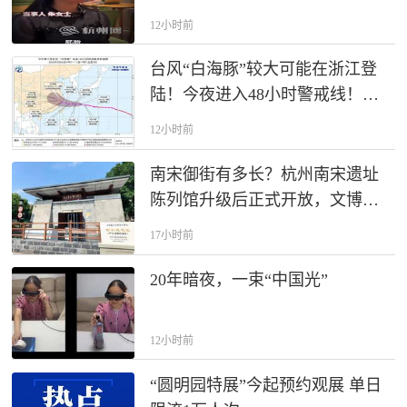
产。只有胚胎成功活体出生，非
12小时前
婚生子女享有和婚生子女同等继
承权，才可以分割生父财产。
台风“白海豚”较大可能在浙江登
陆！今夜进入48小时警戒线！浙
江启动防台风Ⅳ级应急响应
12小时前
南宋御街有多长？杭州南宋遗址
陈列馆升级后正式开放，文博推
荐官探秘“十里天街”
17小时前
20年暗夜，一束“中国光”
12小时前
“圆明园特展”今起预约观展 单日