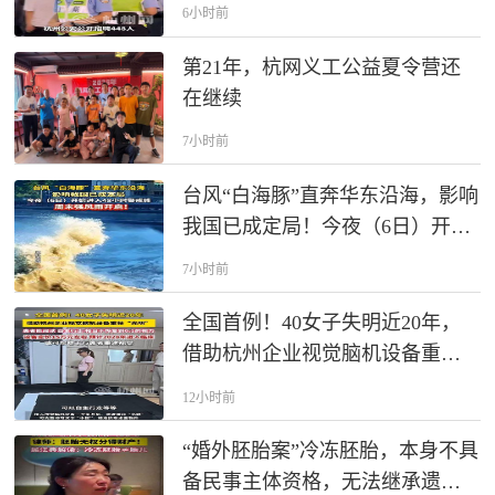
6小时前
第21年，杭网义工公益夏令营还
在继续
7小时前
台风“白海豚”直奔华东沿海，影响
我国已成定局！今夜（6日）开始
进入48小时警戒线，周末强风雨
7小时前
开启！
全国首例！40女子失明近20年，
借助杭州企业视觉脑机设备重获
“光明”，这套设备定价在15万元左
12小时前
右，预计2028年进入临床，或可
帮助千万患者重建视觉。
“婚外胚胎案”冷冻胚胎，本身不具
备民事主体资格，无法继承遗