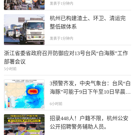
发表于1分钟内
杭州已构建渣土、环卫、清运完
整低碳体系
发表于1分钟内
浙江省委省政府召开防御应对13号台风“白海豚”工作
部署会议
5小时前
3预警齐发，中央气象台：台风“白
海豚”可能于9日下午至10日早晨在
浙江到福建北部沿海登陆；今晚
6小时前
到明晚，云南、四川等地可能发
生山洪
招录448人！户籍不限，杭州公安
公开招聘警务辅助人员。