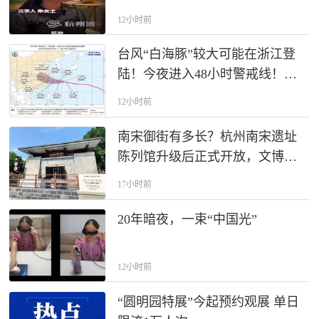
产。只有胚胎成功活体出生，非
12小时前
婚生子女享有和婚生子女同等继
承权，才可以分割生父财产。
台风“白海豚”较大可能在浙江登
陆！今夜进入48小时警戒线！浙
江启动防台风Ⅳ级应急响应
12小时前
南宋御街有多长？杭州南宋遗址
陈列馆升级后正式开放，文博推
荐官探秘“十里天街”
17小时前
20年暗夜，一束“中国光”
12小时前
“圆明园特展”今起预约观展 单日