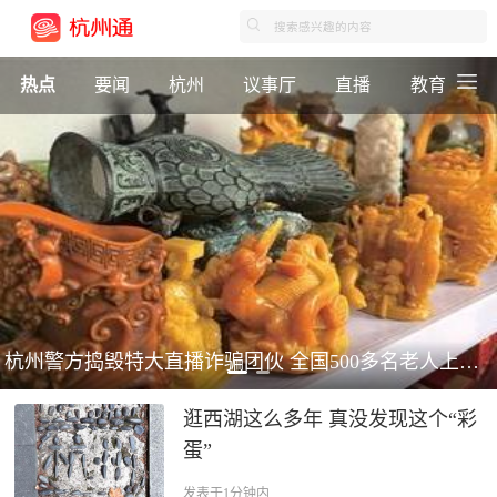
热点
要闻
杭州
议事厅
直播
教育
杭州警方捣毁特大直播诈骗团伙 全国500多名老人上当！
逛西湖这么多年 真没发现这个“彩
蛋”
发表于1分钟内