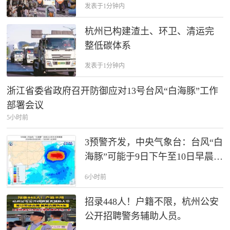
发表于1分钟内
杭州已构建渣土、环卫、清运完
整低碳体系
发表于1分钟内
浙江省委省政府召开防御应对13号台风“白海豚”工作
部署会议
5小时前
3预警齐发，中央气象台：台风“白
海豚”可能于9日下午至10日早晨在
浙江到福建北部沿海登陆；今晚
6小时前
到明晚，云南、四川等地可能发
生山洪
招录448人！户籍不限，杭州公安
公开招聘警务辅助人员。