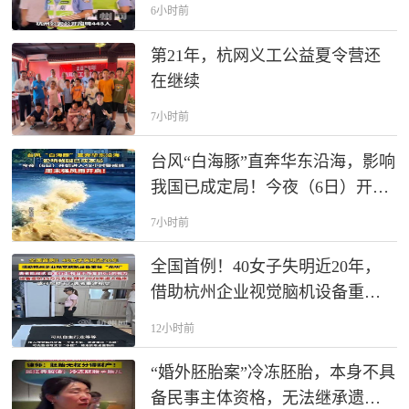
6小时前
第21年，杭网义工公益夏令营还
在继续
7小时前
台风“白海豚”直奔华东沿海，影响
我国已成定局！今夜（6日）开始
进入48小时警戒线，周末强风雨
7小时前
开启！
全国首例！40女子失明近20年，
借助杭州企业视觉脑机设备重获
“光明”，这套设备定价在15万元左
12小时前
右，预计2028年进入临床，或可
帮助千万患者重建视觉。
“婚外胚胎案”冷冻胚胎，本身不具
备民事主体资格，无法继承遗