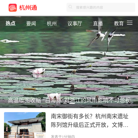
热点
要闻
杭州
议事厅
直播
教育
高温版图收缩 “白海豚”对浙江的风雨影响不可忽视
南宋御街有多长？杭州南宋遗址
陈列馆升级后正式开放，文博推
荐官探秘“十里天街”
发表于1分钟内