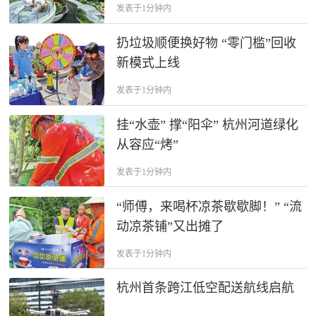
发表于1分钟内
扔垃圾顺便换好物 “零门槛”回收
新模式上线
发表于1分钟内
挂“水壶” 撑“阳伞” 杭州河道绿化
从容应“烤”
发表于1分钟内
“师傅，来喝杯凉茶歇歇脚！” “流
动凉茶铺”又出摊了
发表于1分钟内
杭州首条跨江低空配送航线启航