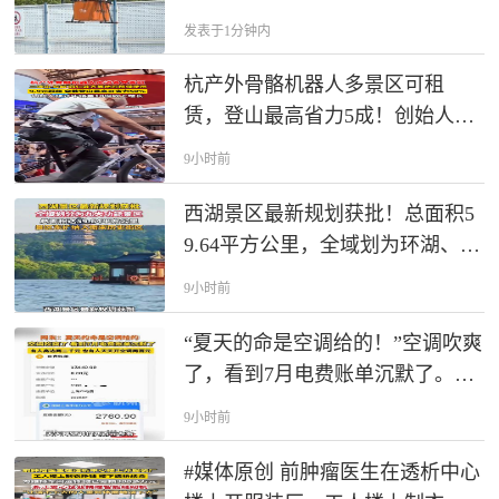
发表于1分钟内
杭产外骨骼机器人多景区可租
赁，登山最高省力5成！创始人预
计年销量10倍增长
9小时前
西湖景区最新规划获批！总面积5
9.64平方公里，全域划为环湖、北
山等九大景区。景区东扩，河坊
9小时前
街、南宋御街、太庙遗址等正式
纳入！
“夏天的命是空调给的！”空调吹爽
了，看到7月电费账单沉默了。快
来晒晒你家是多少。
9小时前
#媒体原创 前肿瘤医生在透析中心