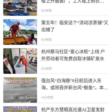
楼上开服装厂，工人楼上制衣挣
钱、楼下透析续命，浙江#爱心企
9小时前
业 捐赠智能缝纫机#缝纫机 #善意
第五年！临安这个“流动凉茶铺”又
出摊了
9小时前
杭州蔡马社区“爱心冰柜”上线 户
外劳动者可免费自取冰镇矿泉水
9小时前
强台风“白海豚”8日前后进入东
海，或将吞并新台风“鲸鱼”。本周
末浙江有大到暴雨，沿海风力明
14小时前
显增大。
杭产东方慧眼高光谱AI卫星发射