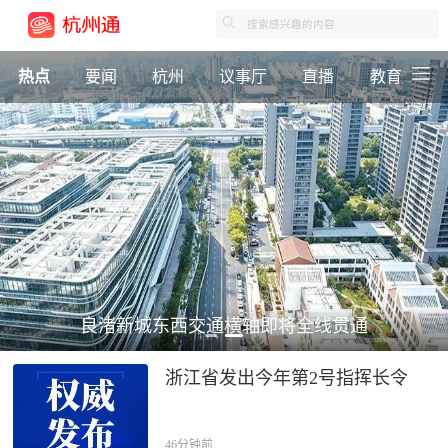
热点
要闻
杭州
议事厅
直播
教育
良渚新城东西交通横轴即将全线贯通
浙江省发出今年第2号指挥长令
46分钟前