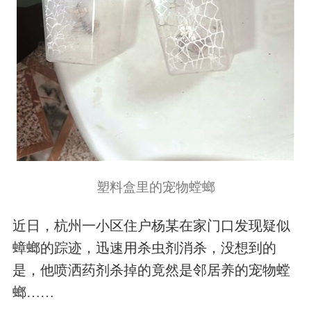
塑料盒里的宠物螳螂
近日，杭州一小区住户杨某在家门口发现疑似
蟑螂的踪迹，迅速用杀虫剂消杀，没想到的
是，他喷洒药剂杀掉的竟然是邻居养的宠物螳
螂……