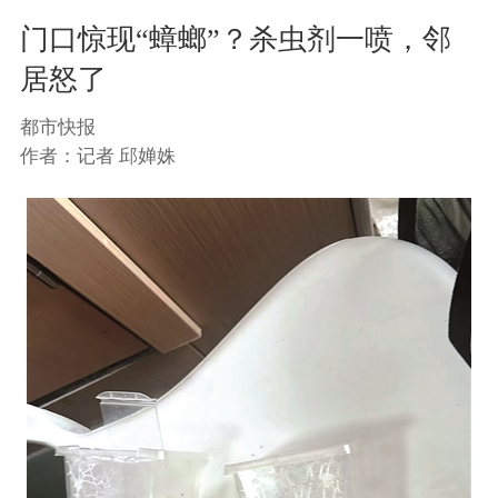
门口惊现“蟑螂”？杀虫剂一喷，邻
居怒了
都市快报
作者：记者 邱婵姝